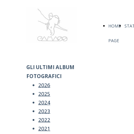
HOME
STA
PAGE
GLI ULTIMI ALBUM
FOTOGRAFICI
2026
2025
2024
2023
2022
2021