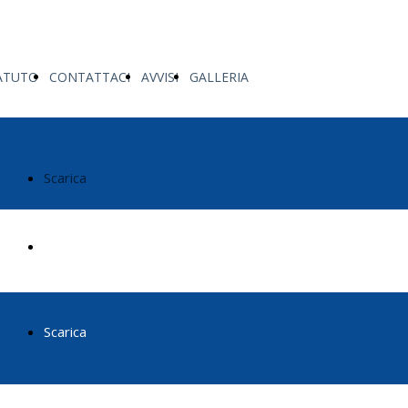
ATUTO
CONTATTACI
AVVISI
GALLERIA
Scarica
Scarica
Scarica